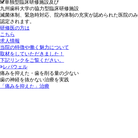
単独型臨床研修施設及び
九州歯科大学の協力型臨床研修施設
滅菌体制、緊急時対応、院内体制の充実が認められた医院のみ
認定されます。
研修医の方は
こちら
求人情報
当院の特徴や働く魅力について
取材をしていただきました！
下記リンクをご覧ください。
レバウェル
痛
みを抑えた
・
歯
を削る量の少ない
歯
の
神経
を
抜
かない
治療
を
実践
「痛みを抑えた」治療