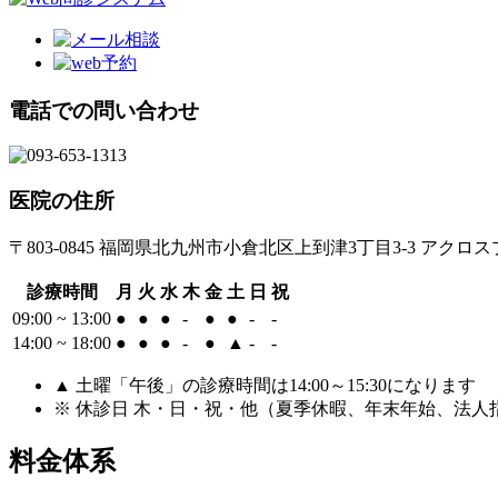
電話での問い合わせ
医院の住所
〒803-0845 福岡県北九州市小倉北区上到津3丁目3-3 アクロ
診療時間
月
火
水
木
金
土
日
祝
09:00 ~ 13:00
●
●
●
-
●
●
-
-
14:00 ~ 18:00
●
●
●
-
●
▲
-
-
▲ 土曜「午後」の診療時間は14:00～15:30になります
※ 休診日 木・日・祝・他（夏季休暇、年末年始、法人
料金体系