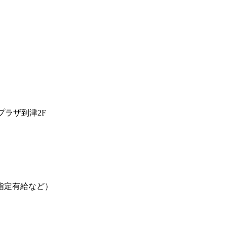
スプラザ到津2F
指定有給など）