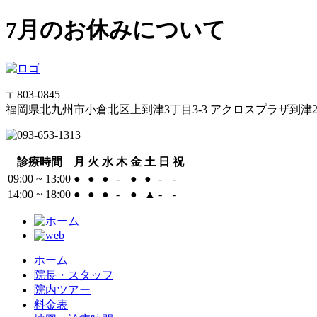
7月のお休みについて
〒803-0845
福岡県北九州市小倉北区上到津3丁目3-3 アクロスプラザ到津2
診療時間
月
火
水
木
金
土
日
祝
09:00 ~ 13:00
●
●
●
-
●
●
-
-
14:00 ~ 18:00
●
●
●
-
●
▲
-
-
ホーム
院長・スタッフ
院内ツアー
料金表