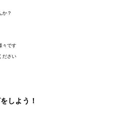
んか？
様々です
ください
グをしよう！