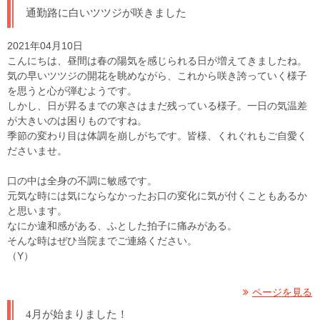
通勤路に白いツツジが咲きました
2021年04月10日
こんにちは、昼間は春の陽気を感じられる日が増えてきましたね。
気の早いツツジの開花を眺めながら、これから咲き誇っていく様子
を思うと心が弾むようです。
しかし、日が昇るまでの寒さはまだ残っている様子。一日の気温差
が大きいのは困りものですね。
季節の変わり目は体調を崩しがちです。皆様、くれぐれもご自愛く
ださいませ。
口の中は全身の不調に敏感です。
元気な時には気にならなかったお口の変化に気が付くこともあるか
と思います。
なにか違和感がある、ふとした拍子に痛みがある。
そんな時はぜひ当院までご連絡ください。
（Y）
ページを見る
4月が始まりました！