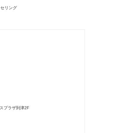
ロスプラザ到津2F