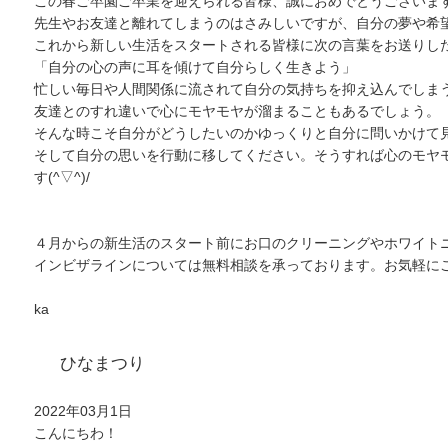
この春ご卒園ご卒業を迎えられる皆様、誠におめでとうございま
先生やお友達と離れてしまうのはさみしいですが、自分の夢や希
これから新しい生活をスタートされる皆様に次の言葉をお送りし
「自分の心の声に耳を傾けて自分らしく生きよう」
忙しい毎日や人間関係に流されて自分の気持ちを抑え込んでしま
友達とのすれ違いで心にモヤモヤが溜まることもあるでしょう。
そんな時こそ自分がどうしたいのかゆっくりと自分に問いかけて
そして自分の思いを行動に移してください。そうすれば心のモヤ
す(^▽^)/
４月からの新生活のスタート前にお口のクリーニングやホワイト
インビザラインについては無料相談を承っております。お気軽に
ka
ひなまつり
2022年03月1日
こんにちわ！