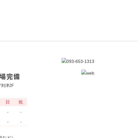
到津2F
日
祝
-
-
-
-
給など）