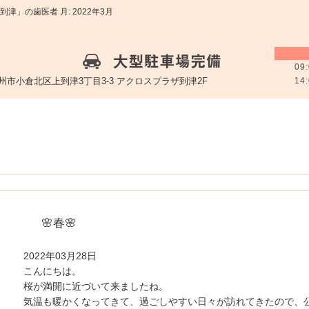
津」の歯医者 月:
2022年3月
09:
州市小倉北区上到津3丁目3-3 アクロスプラザ到津2F
14:
スタッフ
院内ツアー
料金表
🌸春🌸
2022年03月28日
こんにちは。
桜が満開に近づいて来ましたね。
気温も暖かくなってきて、過ごしやすい日々が訪れてきたので、