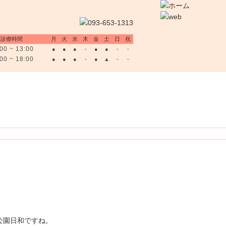
診療時間
月
火
水
木
金
土
日
祝
00 ~ 13:00
●
●
●
-
●
●
-
-
00 ~ 18:00
●
●
●
-
●
▲
-
-
地図・診療時間
スタッフ募集
お問
公園日和ですね。