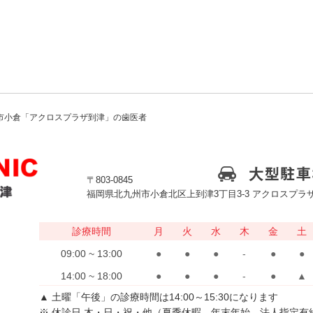
市小倉「アクロスプラザ到津」の歯医者
〒803-0845
福岡県北九州市小倉北区上到津3丁目3-3 アクロスプラザ
診療時間
月
火
水
木
金
土
09:00 ~ 13:00
●
●
●
-
●
●
14:00 ~ 18:00
●
●
●
-
●
▲
▲ 土曜「午後」の診療時間は14:00～15:30になります
※ 休診日 木・日・祝・他（夏季休暇、年末年始、法人指定有