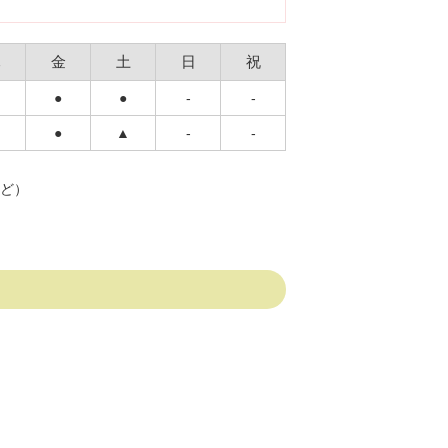
木
金
土
日
祝
●
●
-
-
●
▲
-
-
など）