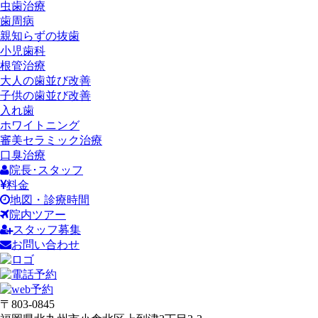
虫歯治療
歯周病
親知らずの抜歯
小児歯科
根管治療
大人の歯並び改善
子供の歯並び改善
入れ歯
ホワイトニング
審美セラミック治療
口臭治療
院長･スタッフ
料金
地図・診療時間
院内ツアー
スタッフ募集
お問い合わせ
〒803-0845