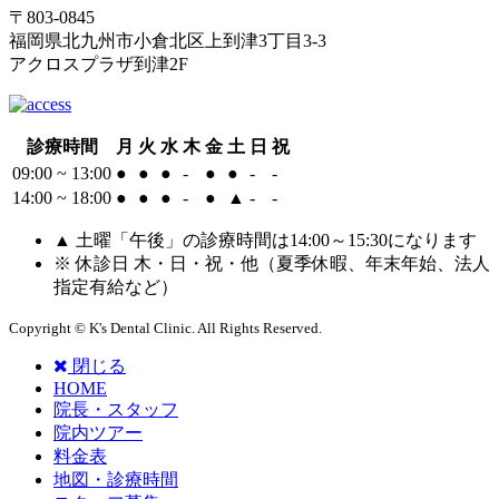
〒803-0845
福岡県北九州市小倉北区上到津3丁目3-3
アクロスプラザ到津2F
診療時間
月
火
水
木
金
土
日
祝
09:00 ~ 13:00
●
●
●
-
●
●
-
-
14:00 ~ 18:00
●
●
●
-
●
▲
-
-
▲ 土曜「午後」の診療時間は14:00～15:30になります
※ 休診日 木・日・祝・他（夏季休暇、年末年始、法人
指定有給など）
Copyright © K's Dental Clinic. All Rights Reserved.
閉じる
HOME
院長・スタッフ
院内ツアー
料金表
地図・診療時間