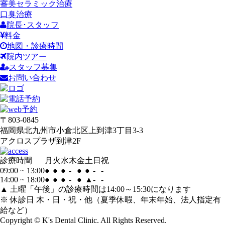
審美セラミック治療
口臭治療
院長･スタッフ
料金
地図・診療時間
院内ツアー
スタッフ募集
お問い合わせ
〒803-0845
福岡県北九州市小倉北区上到津3丁目3-3
アクロスプラザ到津2F
診療時間
月
火
水
木
金
土
日
祝
09:00 ~ 13:00
●
●
●
-
●
●
-
-
14:00 ~ 18:00
●
●
●
-
●
▲
-
-
▲ 土曜「午後」の診療時間は14:00～15:30になります
※ 休診日 木・日・祝・他（夏季休暇、年末年始、法人指定有
給など）
Copyright © K's Dental Clinic. All Rights Reserved.