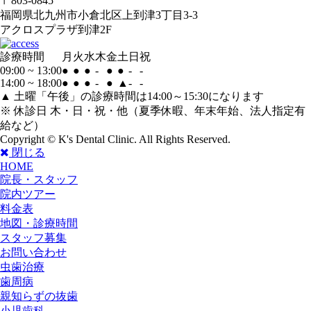
〒803-0845
福岡県北九州市小倉北区上到津3丁目3-3
アクロスプラザ到津2F
診療時間
月
火
水
木
金
土
日
祝
09:00 ~ 13:00
●
●
●
-
●
●
-
-
14:00 ~ 18:00
●
●
●
-
●
▲
-
-
▲ 土曜「午後」の診療時間は14:00～15:30になります
※ 休診日 木・日・祝・他（夏季休暇、年末年始、法人指定有
給など）
Copyright © K's Dental Clinic. All Rights Reserved.
閉じる
HOME
院長・スタッフ
院内ツアー
料金表
地図・診療時間
スタッフ募集
お問い合わせ
虫歯治療
歯周病
親知らずの抜歯
小児歯科