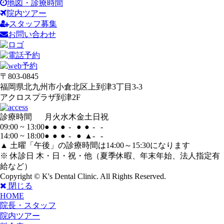
地図・診療時間
院内ツアー
スタッフ募集
お問い合わせ
〒803-0845
福岡県北九州市小倉北区上到津3丁目3-3
アクロスプラザ到津2F
診療時間
月
火
水
木
金
土
日
祝
09:00 ~ 13:00
●
●
●
-
●
●
-
-
14:00 ~ 18:00
●
●
●
-
●
▲
-
-
▲ 土曜「午後」の診療時間は14:00～15:30になります
※ 休診日 木・日・祝・他（夏季休暇、年末年始、法人指定有
給など）
Copyright © K's Dental Clinic. All Rights Reserved.
閉じる
HOME
院長・スタッフ
院内ツアー