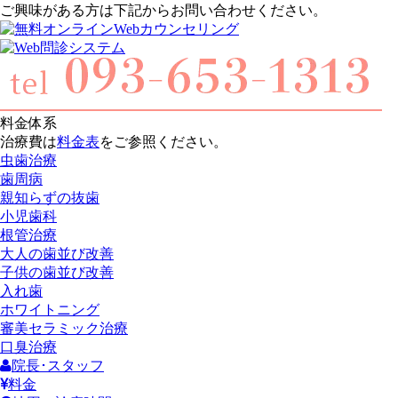
ご興味がある方は下記からお問い合わせください。
料金体系
治療費は
料金表
をご参照ください。
虫歯治療
歯周病
親知らずの抜歯
小児歯科
根管治療
大人の歯並び改善
子供の歯並び改善
入れ歯
ホワイトニング
審美セラミック治療
口臭治療
院長･スタッフ
料金