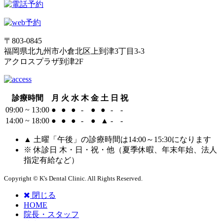
〒803-0845
福岡県北九州市小倉北区上到津3丁目3-3
アクロスプラザ到津2F
診療時間
月
火
水
木
金
土
日
祝
09:00 ~ 13:00
●
●
●
-
●
●
-
-
14:00 ~ 18:00
●
●
●
-
●
▲
-
-
▲ 土曜「午後」の診療時間は14:00～15:30になります
※ 休診日 木・日・祝・他（夏季休暇、年末年始、法人
指定有給など）
Copyright © K's Dental Clinic. All Rights Reserved.
閉じる
HOME
院長・スタッフ