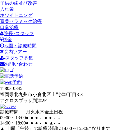
子供の歯並び改善
入れ歯
ホワイトニング
審美セラミック治療
口臭治療
院長･スタッフ
料金
地図・診療時間
院内ツアー
スタッフ募集
お問い合わせ
〒803-0845
福岡県北九州市小倉北区上到津3丁目3-3
アクロスプラザ到津2F
診療時間
月
火
水
木
金
土
日
祝
09:00 ~ 13:00
●
●
●
-
●
●
-
-
14:00 ~ 18:00
●
●
●
-
●
▲
-
-
▲ 土曜「午後」の診療時間は14:00～15:30になります