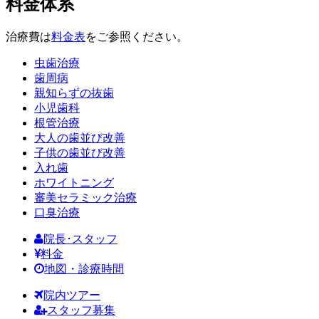
料金体系
治療費は
料金表
をご参照ください。
虫歯治療
歯周病
親知らずの抜歯
小児歯科
根管治療
大人の歯並び改善
子供の歯並び改善
入れ歯
ホワイトニング
審美セラミック治療
口臭治療
院長･スタッフ
料金
地図・診療時間
院内ツアー
スタッフ募集