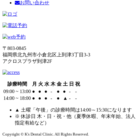
お問い合わせ
〒803-0845
福岡県北九州市小倉北区上到津3丁目3-3
アクロスプラザ到津2F
診療時間
月
火
水
木
金
土
日
祝
09:00 ~ 13:00
●
●
●
-
●
●
-
-
14:00 ~ 18:00
●
●
●
-
●
▲
-
-
▲ 土曜「午後」の診療時間は14:00～15:30になります
※ 休診日 木・日・祝・他（夏季休暇、年末年始、法人
指定有給など）
Copyright © K's Dental Clinic. All Rights Reserved.